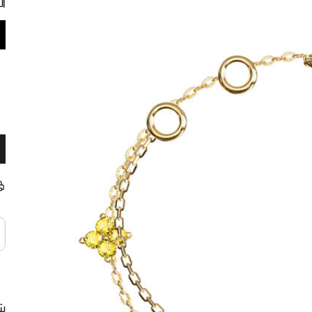
ال
شا