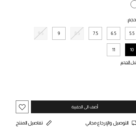
selected
حجم:
9.5
9
8.5
7.5
6.5
5.5
11
10
selected
يل الحجم
أضف الى الحقيبة
التوصيل والإرجاع مجاني
تفاصيل المنتج