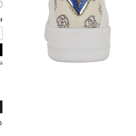
ال
دل