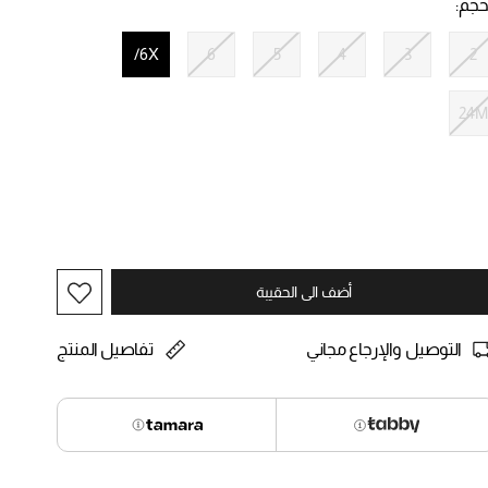
حجم:
6X/
6
5
4
3
2
selected
24M
أضف الى الحقيبة
التوصيل والإرجاع مجاني
تفاصيل المنتج