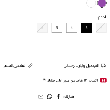
selected
الحجم:
6
5
4
3
2
selected
التوصيل والإرجاع مجاني
تفاصيل المنتج
اكسب
81
نقاط من ميوز على طلبك
Help
شارك :