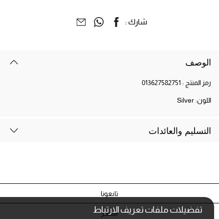
شارك :
الوصف
رمز المنتج :
013627582751
اللون:
Silver
التسليم والعائدات
تابعونا
تفضيلات ملفات تعريف الارتباط
المتاجر