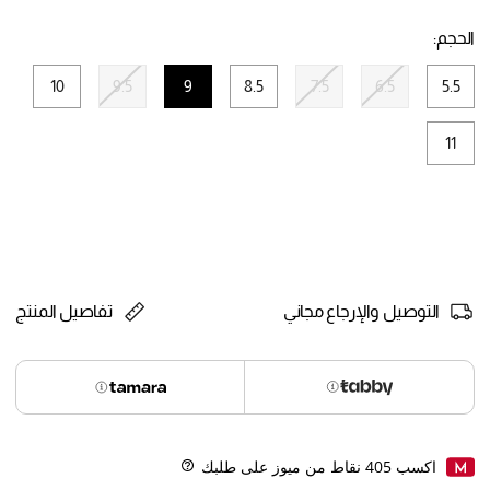
selected
الحجم:
10
9.5
9
8.5
7.5
6.5
5.5
selected
11
التوصيل والإرجاع مجاني
تفاصيل المنتج
اكسب
405
نقاط من ميوز على طلبك
Help