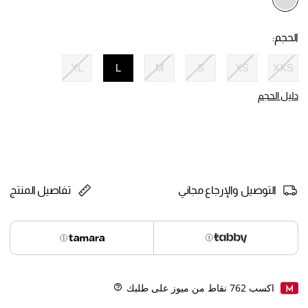
selected
الحجم:
XL
L
M
S
XS
XXS
selected
دليل الحجم
التوصيل والإرجاع مجاني
تفاصيل المنتج
اكسب
762
نقاط من ميوز على طلبك
Help