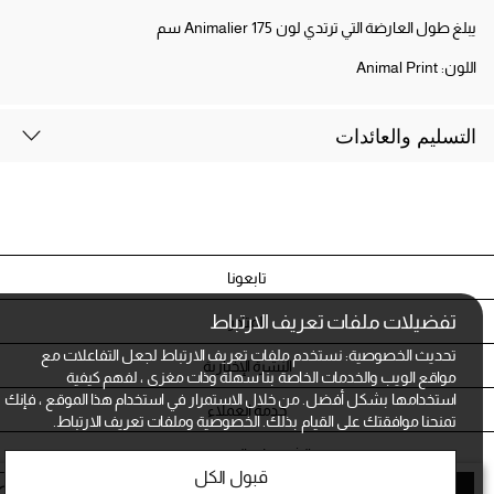
يبلغ طول العارضة التي ترتدي لون Animalier 175 سم
اللون:
Animal Print
التسليم والعائدات
تابعونا
تفضيلات ملفات تعريف الارتباط
المتاجر
تحديث الخصوصية: نستخدم ملفات تعريف الارتباط لجعل التفاعلات مع
النشرة الإخبارية
مواقع الويب والخدمات الخاصة بنا سهلة وذات مغزى ، لفهم كيفية
استخدامها بشكل أفضل. من خلال الاستمرار في استخدام هذا الموقع ، فإنك
خدمة العملاء
تمنحنا موافقتك على القيام بذلك.
الخصوصية وملفات تعريف الارتباط.
الشروط و الخصوصية
قبول الكل