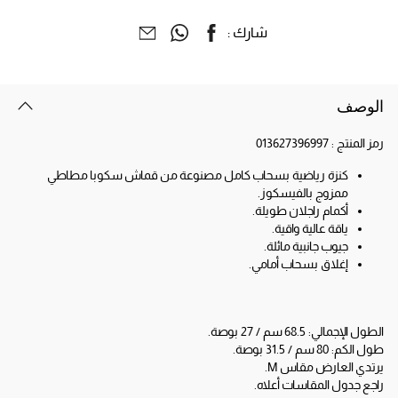
شارك :
الوصف
رمز المنتج :
013627396997
كنزة رياضية بسحاب كامل مصنوعة من قماش سكوبا مطاطي
ممزوج بالفيسكوز.
أكمام راجلان طويلة.
ياقة عالية واقية.
جيوب جانبية مائلة.
إغلاق بسحاب أمامي.
الطول الإجمالي: 68.5 سم / 27 بوصة.
طول الكم: 80 سم / 31.5 بوصة.
يرتدي العارض مقاس M.
راجع جدول المقاسات أعلاه.