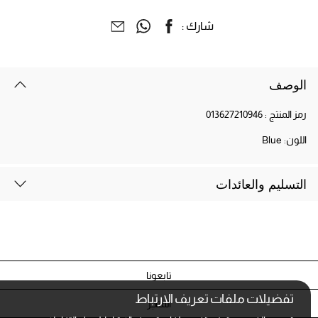
شارك :
الوصف
رمز المنتج :
013627210946
اللون:
Blue
التسليم والعائدات
تابعونا
تفضيلات ملفات تعريف الارتباط
المتاجر