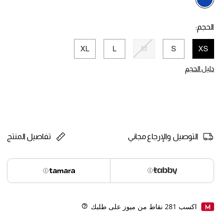
selected
الحجم:
XL
L
M
S
XS
selected
دليل الحجم
التوصيل والإرجاع مجاني
تفاصيل المنتج
اكسب
281
نقاط من ميوز على طلبك
Help