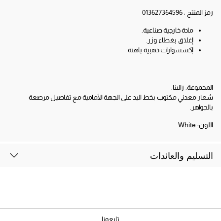
رمز المنتج :
013627364596
مادة خارجية صناعية.
إغلاق بغطاء وزر.
إكسسوارات ذهبية باهتة.
المجموعة: زالينا.
شعار معدني مكتوب بخط اليد على الجهة الأمامية مع تفاصيل مرصعة
بالجواهر.
اللون:
White
التسليم والعائدات
تابعونا