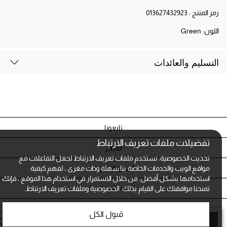
رمز المنتج :
013627432923
اللون:
Green
التسليم والعائدات
تابعونا
تفضيلات ملفات تعريف الارتباط
المتاجر
تحديث الخصوصية: نستخدم ملفات تعريف الارتباط لجعل التفاعلات مع
النشرة الإخبارية
مواقع الويب والخدمات الخاصة بنا سهلة وذات مغزى ، لفهم كيفية
استخدامها بشكل أفضل. من خلال الاستمرار في استخدام هذا الموقع ، فإنك
خدمة العملاء
تمنحنا موافقتك على القيام بذلك.
الخصوصية وملفات تعريف الارتباط.
الشروط و الخصوصية
قبول الكل
أضف الى الحقيبة