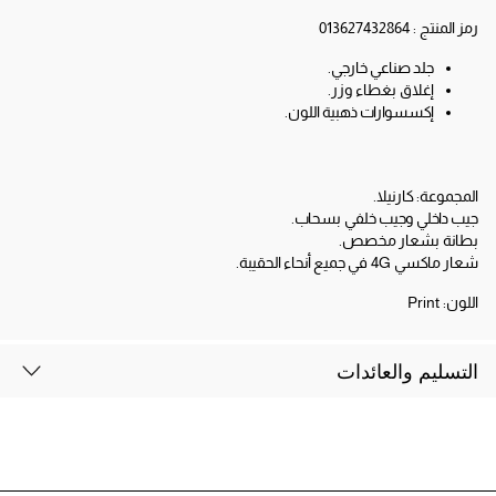
رمز المنتج :
013627432864
جلد صناعي خارجي.
إغلاق بغطاء وزر.
إكسسوارات ذهبية اللون.
المجموعة: كارنيلا.
جيب داخلي وجيب خلفي بسحاب.
بطانة بشعار مخصص.
شعار ماكسي 4G في جميع أنحاء الحقيبة.
اللون:
Print
التسليم والعائدات