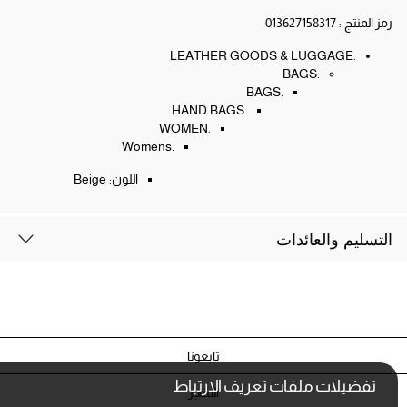
رمز المنتج :
013627158317
.LEATHER GOODS & LUGGAGE
.BAGS
.BAGS
.HAND BAGS
.WOMEN
.Womens
اللون:
Beige
التسليم والعائدات
تابعونا
تفضيلات ملفات تعريف الارتباط
المتاجر