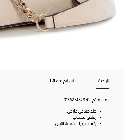
الوصف
التسليم والعائدات
رمز المنتج :
013627432870
جلد صناعي خارجي.
إغلاق بسحاب.
إكسسوارات ذهبية اللون.