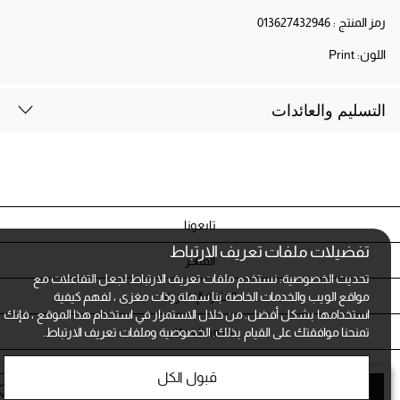
رمز المنتج :
013627432946
اللون:
Print
التسليم والعائدات
تابعونا
تفضيلات ملفات تعريف الارتباط
المتاجر
تحديث الخصوصية: نستخدم ملفات تعريف الارتباط لجعل التفاعلات مع
النشرة الإخبارية
مواقع الويب والخدمات الخاصة بنا سهلة وذات مغزى ، لفهم كيفية
استخدامها بشكل أفضل. من خلال الاستمرار في استخدام هذا الموقع ، فإنك
خدمة العملاء
تمنحنا موافقتك على القيام بذلك.
الخصوصية وملفات تعريف الارتباط.
الشروط و الخصوصية
قبول الكل
أضف الى الحقيبة