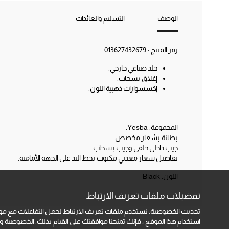
الوصف
التسليم والعائدات
رمز المنتج :
013627432679
جلد صناعي خارجي.
إغلاق بسحاب.
إكسسوارات ذهبية اللون.
المجموعة: Yesba.
بطانة بشعار مخصص.
جيب داخلي خلفي وجيب بسحاب.
تفاصيل شعار معدني مكتوب بخط اليد على الجهة الأمامية.
اللون:
Black
تفضيلات ملفات تعريف الارتباط
تحديث الخصوصية: نستخدم ملفات تعريف الارتباط لجعل التفاعلات مع موا
استخدام هذا الموقع ، فإنك تمنحنا موافقتك على القيام بذلك.
الخصوصية ومل