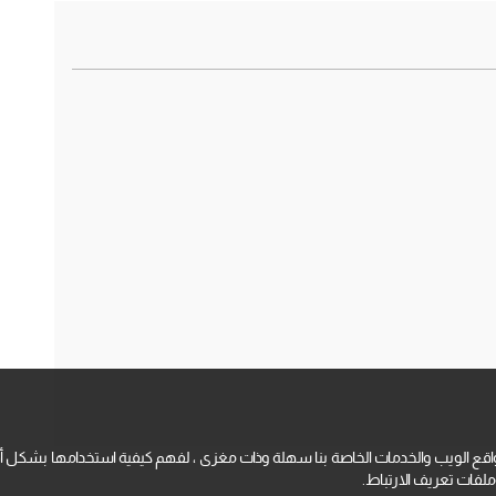
قع الويب والخدمات الخاصة بنا سهلة وذات مغزى ، لفهم كيفية استخدامها بشكل أ
فات تعريف الارتباط.