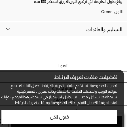
يبلغ طول العارضة التي ترتدي اللون الأزرق المخضر 180 سم
اللون:
Green
التسليم والعائدات
تابعونا
تفضيلات ملفات تعريف الارتباط
المتاجر
تحديث الخصوصية: نستخدم ملفات تعريف الارتباط لجعل التفاعلات مع
النشرة الإخبارية
مواقع الويب والخدمات الخاصة بنا سهلة وذات مغزى ، لفهم كيفية
استخدامها بشكل أفضل. من خلال الاستمرار في استخدام هذا الموقع ، فإنك
خدمة العملاء
تمنحنا موافقتك على القيام بذلك.
الخصوصية وملفات تعريف الارتباط.
الشروط و الخصوصية
قبول الكل
أضف الى الحقيبة