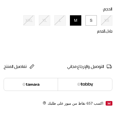
selected
الحجم:
XXL
XL
L
M
S
XS
selected
دليل الحجم
التوصيل والإرجاع مجاني
تفاصيل المنتج
اكسب
657
نقاط من ميوز على طلبك
Help