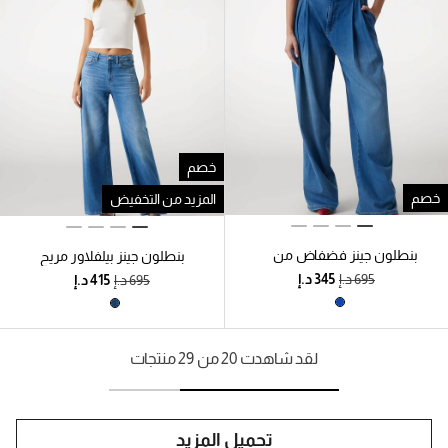
خصم
خصم
المزيد من التخفيض
بنطلون جينز فضفاض من
بنطلون جينز بيلفلاور مريح
مزيج الكتان
لقد شاهدت 20 من 29 منتجات
تحميل المزيد