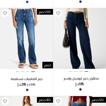
50٪ خصم
خصم
بنطلون جينز ليوسيل واسع
جينز الثمانينيات مستقيمة
الساقين
50٪ خصم
40٪ خصم