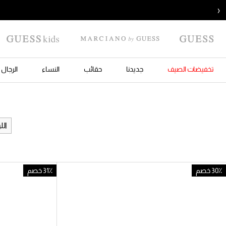
‹
تخفيضات الصيف
جديدنا
حقائب
النساء
الرجال
الل
30٪ خصم
31٪ خصم