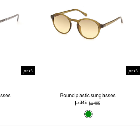
خصم
خصم
asses
Round plastic sunglasses