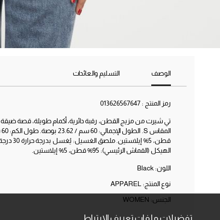
الوصف
التسليم والعائدات
رمز المنتج :
013626567647
تي شيرت من مزيج القطن، رقبة دائرية، أكمام طويلة، قصة ضيقة.
قطن، 5% إ
الهيكل (القماش الرئيسي): 95% قطن، 5% إيلاستين.
اللون:
Black
نوع المنتج: APPAREL
الجنس: WOMEN
تفضيلات ملفات تعريف الارتباط