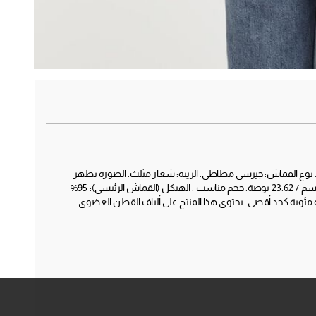
 نوع القماش: جيرسي مطاطي. الزينة: شعار مثلث. الصورة تظهر
المقاس S. الطول الإجمالي: 60 سم / 23.62 بوصة. طول الكم: 60 سم / 23.62 بوصة. حجم مناسب . الهيكل (القماش الرئيسي): 95%
يلاستين. ملصق الغسيل: يُغسل بدرجة حرارة 30 درجة مئوية كحد أقصى. يحتوي هذا المنتج على ألياف القطن العضوي.