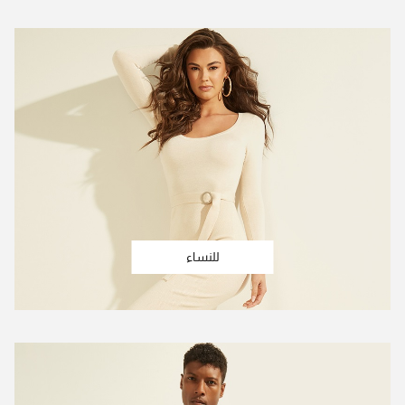
للنساء