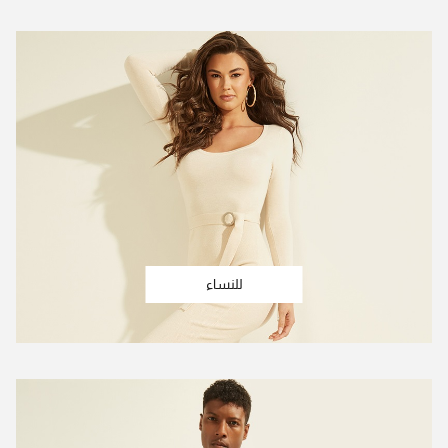
للنساء