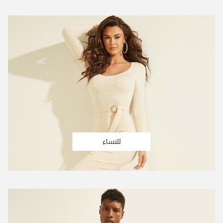
للنساء