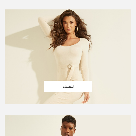
للنساء