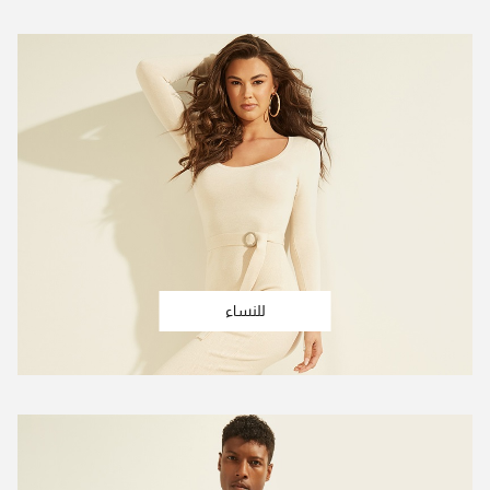
للنساء