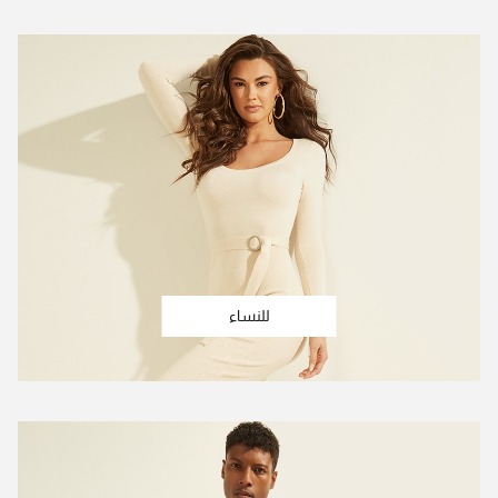
للنساء