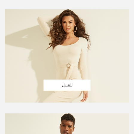
للنساء