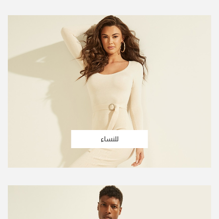
للنساء