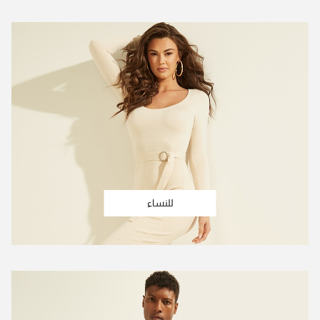
للنساء