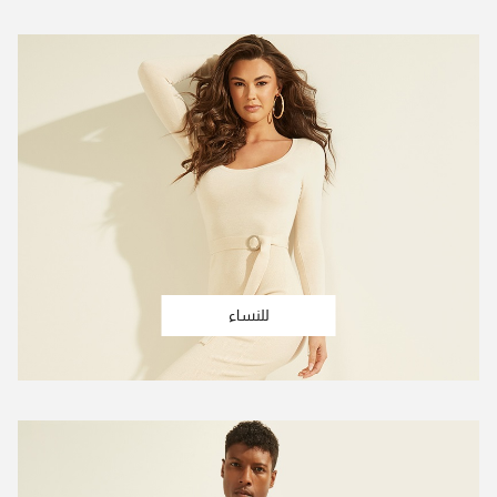
للنساء