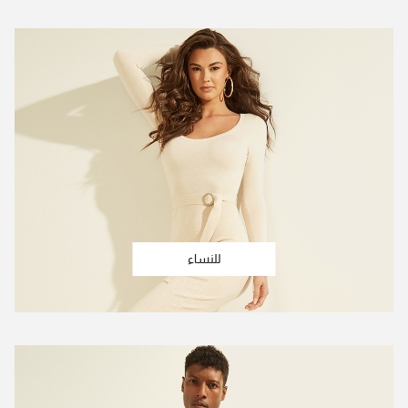
للنساء