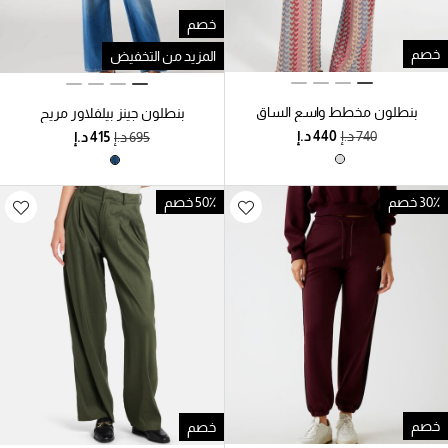
خصم
خصم
المزيد من التخفيض
بنطلون مخطط واسع الساق
بنطلون جينز بيلفلاور مريح
30٪ خصم
50٪ خصم
خصم
خصم