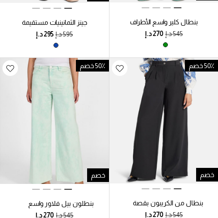
بنطال كلير واسع الأطراف
جينز الثمانينيات مستقيمة
50٪ خصم
50٪ خصم
خصم
خصم
بنطال من الكريبون بقصة
بنطلون بيل فلاور واسع
واسعة وثنيات
الساق من قماش التويل