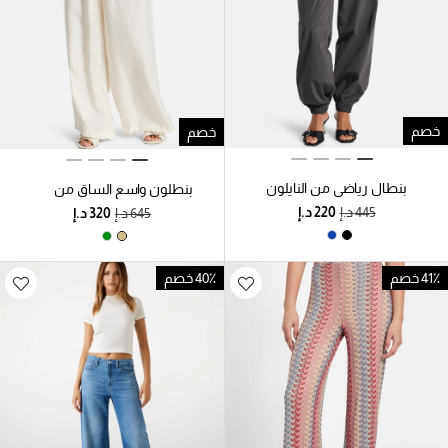
خصم
خصم
بنطال رياضي من النايلون
بنطلون واسع الساق من
قماش التويل
41٪ خصم
40٪ خصم