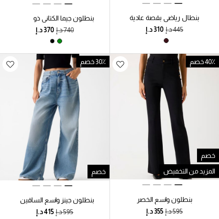
بنطال رياضي بقصة عادية
بنطلون جيما الكتاني ذو
الساق الواسعة
40٪ خصم
30٪ خصم
خصم
المزيد من التخفيض
خصم
بنطلون واسع الخصر
بنطلون جينز واسع الساقين
ومريح