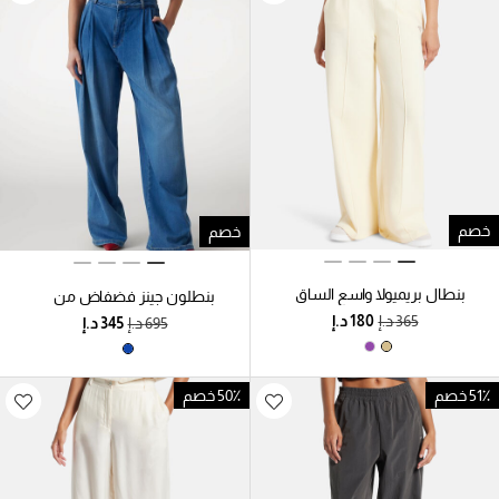
خصم
خصم
بنطال بريميولا واسع الساق
بنطلون جينز فضفاض من
مزين بأحجار الراين
مزيج الكتان
51٪ خصم
50٪ خصم