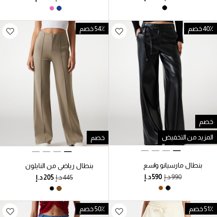
40٪ خصم
54٪ خصم
خصم
المزيد من التخفيض
خصم
بنطال مارسيانو واسع
بنطال رياضي من النايلون
الساقين من الجلد الصناعي
بقصة واسعة
51٪ خصم
50٪ خصم