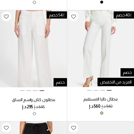
40٪ خصم
54٪ خصم
خصم
المزيد من التخفيض
خصم
بنطال داليا المستقيم
بنطلون كتان واسع الساق