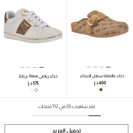
حذاء غالافانتا سهل الارتداء
حذاء رياضي Stew برباط
ذو ​​مشبك
أمامي منخفض الارتفاع
لقد شاهدت 20 من 112 منتجات
تحميل المزيد