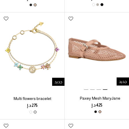
جديد
جديد
Paxey Mesh MaryJane
Multi flowers bracelet
Flat with Hook and Loop
Closure