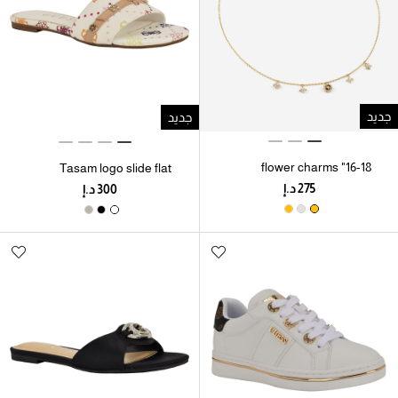
جديد
جديد
16-18" flower charms
Tasam logo slide flat
necklace
sandal