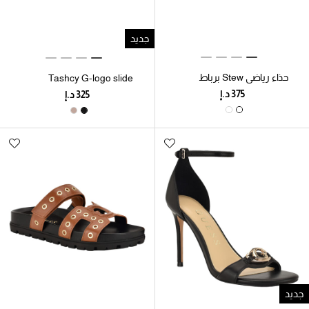
جديد
حذاء رياضي Stew برباط
Tashcy G-logo slide
أمامي منخفض الارتفاع
signature sandal
جديد