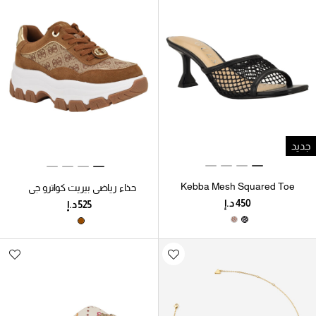
جديد
Kebba Mesh Squared Toe
حذاء رياضي بيريت كواترو جي
Slip-On Dress Sandals
ذو نعل سميك برباط